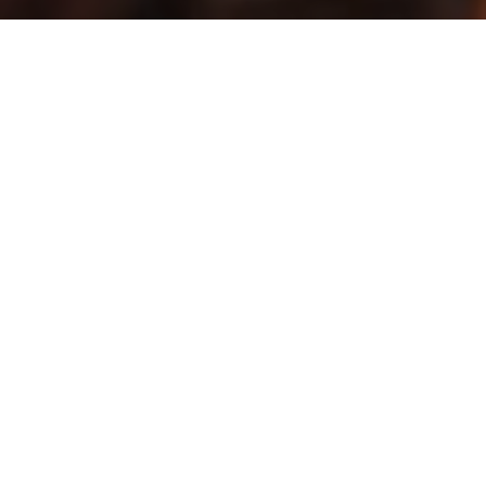
Wild Wild
West