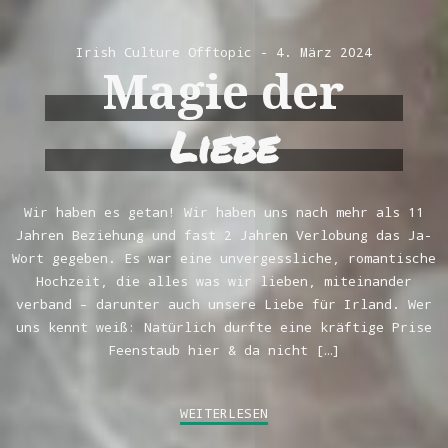
Irish Culture
Offtopic
4. März 2024
Magie der
Liebe
Wir haben es getan! Wir haben uns nach mehr als 11
Jahren Beziehung und fast 2 Jahren Verlobung das Ja-
Wort gegeben. Es war eine unvergessliche, romantische
Hochzeit, die alles was wir lieben, miteinander
verband – darunter auch unsere Liebe für Irland. Wer
uns kennt weiß: Natürlich durfte eine kräftige Prise
Feenstaub hier & da nicht […]
WEITERLESEN