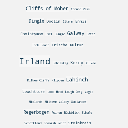
Cliffs of Moher
Connor Pass
Dingle
Doolin
Ennis
Eltern
Galway
Ennistymon
Esel
Fungie
Hafen
Irische Kultur
Inch Beach
Irland
Kerry
Jahrestag
Kilkee
Lahinch
Kilkee Cliffs
Klippen
Leuchtturm
Loop Head
Lough Derg
Magie
Midlands
Miltown Malbay
Outlander
Regenbogen
Ruinen
Rückblick
Schafe
Steinkreis
Schottland
Spanish Point