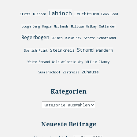
Lahinch
Leuchtturm
Cliffs
Klippen
Loop Head
Lough Derg
Magie
Midlands
Miltown Malbay
Outlander
Regenbogen
Ruinen
Rückblick
Schafe
Schottland
Strand
Steinkreis
Wandern
Spanish Point
White Strand
Wild Atlantic Way
Willie Clancy
Zuhause
Summerschool
Zeitreise
Kategorien
Neueste Beiträge