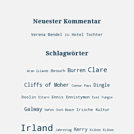
Neuester Kommentar
Verena Bendel
zu
Hotel Tochter
Schlagwörter
Clare
Burren
Besuch
Aran Islands
Cliffs of Moher
Dingle
Connor Pass
Doolin
Ennis
Ennistymon
Eltern
Esel
Fungie
Galway
Irische Kultur
Hafen
Inch Beach
Irland
Kerry
Jahrestag
Kilkee
Kilkee