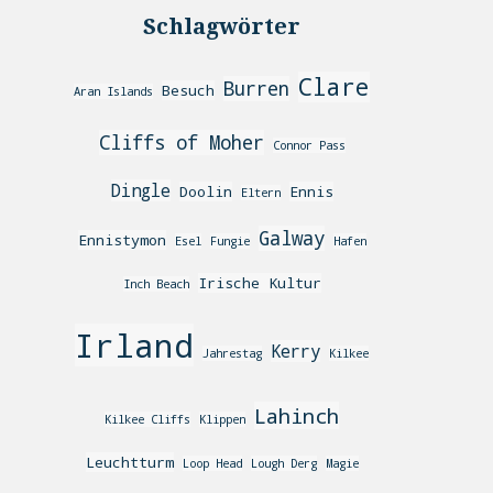
Schlagwörter
Clare
Burren
Besuch
Aran Islands
Cliffs of Moher
Connor Pass
Dingle
Doolin
Ennis
Eltern
Galway
Ennistymon
Esel
Fungie
Hafen
Irische Kultur
Inch Beach
Irland
Kerry
Jahrestag
Kilkee
Lahinch
Kilkee Cliffs
Klippen
Leuchtturm
Loop Head
Lough Derg
Magie