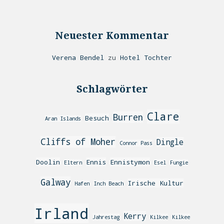
Neuester Kommentar
Verena Bendel
zu
Hotel Tochter
Schlagwörter
Clare
Burren
Besuch
Aran Islands
Cliffs of Moher
Dingle
Connor Pass
Doolin
Ennis
Ennistymon
Eltern
Esel
Fungie
Galway
Irische Kultur
Hafen
Inch Beach
Irland
Kerry
Jahrestag
Kilkee
Kilkee