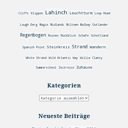
Lahinch
Leuchtturm
Cliffs
Klippen
Loop Head
Lough Derg
Magie
Midlands
Miltown Malbay
Outlander
Regenbogen
Ruinen
Rückblick
Schafe
Schottland
Strand
Steinkreis
Wandern
Spanish Point
White Strand
Wild Atlantic Way
Willie Clancy
Zuhause
Summerschool
Zeitreise
Kategorien
Neueste Beiträge