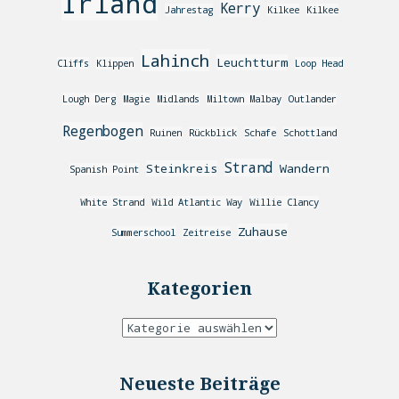
Irland
Kerry
Jahrestag
Kilkee
Kilkee
Lahinch
Leuchtturm
Cliffs
Klippen
Loop Head
Lough Derg
Magie
Midlands
Miltown Malbay
Outlander
Regenbogen
Ruinen
Rückblick
Schafe
Schottland
Strand
Steinkreis
Wandern
Spanish Point
White Strand
Wild Atlantic Way
Willie Clancy
Zuhause
Summerschool
Zeitreise
Kategorien
Neueste Beiträge