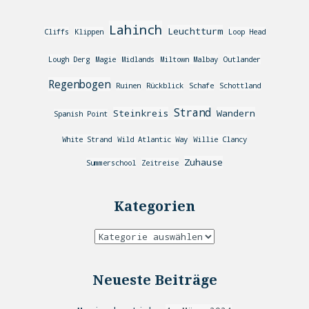
Lahinch
Leuchtturm
Cliffs
Klippen
Loop Head
Lough Derg
Magie
Midlands
Miltown Malbay
Outlander
Regenbogen
Ruinen
Rückblick
Schafe
Schottland
Strand
Steinkreis
Wandern
Spanish Point
White Strand
Wild Atlantic Way
Willie Clancy
Zuhause
Summerschool
Zeitreise
Kategorien
Neueste Beiträge