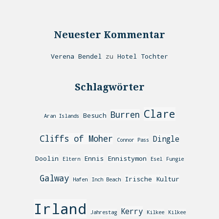
Neuester Kommentar
Verena Bendel
zu
Hotel Tochter
Schlagwörter
Clare
Burren
Besuch
Aran Islands
Cliffs of Moher
Dingle
Connor Pass
Doolin
Ennis
Ennistymon
Eltern
Esel
Fungie
Galway
Irische Kultur
Hafen
Inch Beach
Irland
Kerry
Jahrestag
Kilkee
Kilkee