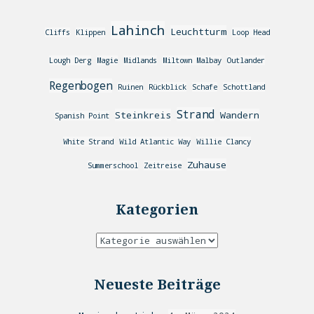
Lahinch
Leuchtturm
Cliffs
Klippen
Loop Head
Lough Derg
Magie
Midlands
Miltown Malbay
Outlander
Regenbogen
Ruinen
Rückblick
Schafe
Schottland
Strand
Steinkreis
Wandern
Spanish Point
White Strand
Wild Atlantic Way
Willie Clancy
Zuhause
Summerschool
Zeitreise
Kategorien
Neueste Beiträge