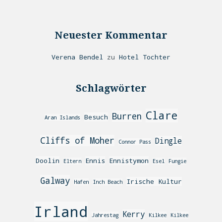
Neuester Kommentar
Verena Bendel
zu
Hotel Tochter
Schlagwörter
Clare
Burren
Besuch
Aran Islands
Cliffs of Moher
Dingle
Connor Pass
Doolin
Ennis
Ennistymon
Eltern
Esel
Fungie
Galway
Irische Kultur
Hafen
Inch Beach
Irland
Kerry
Jahrestag
Kilkee
Kilkee