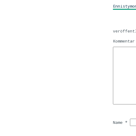
Ennistymo
veröffent
Kommenta
Name
*