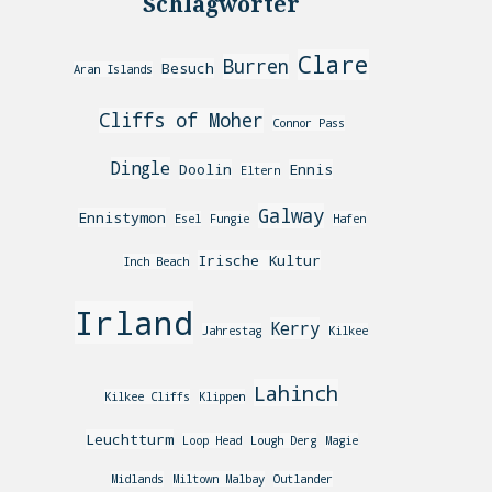
Schlagwörter
Clare
Burren
Besuch
Aran Islands
Cliffs of Moher
Connor Pass
Dingle
Doolin
Ennis
Eltern
Galway
Ennistymon
Esel
Fungie
Hafen
Irische Kultur
Inch Beach
Irland
Kerry
Jahrestag
Kilkee
Lahinch
Kilkee Cliffs
Klippen
Leuchtturm
Loop Head
Lough Derg
Magie
Midlands
Miltown Malbay
Outlander