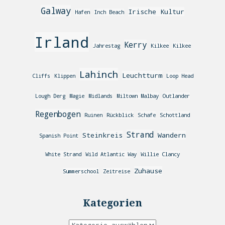
Galway
Irische Kultur
Hafen
Inch Beach
Irland
Kerry
Jahrestag
Kilkee
Kilkee
Lahinch
Leuchtturm
Cliffs
Klippen
Loop Head
Lough Derg
Magie
Midlands
Miltown Malbay
Outlander
Regenbogen
Ruinen
Rückblick
Schafe
Schottland
Strand
Steinkreis
Wandern
Spanish Point
White Strand
Wild Atlantic Way
Willie Clancy
Zuhause
Summerschool
Zeitreise
Kategorien