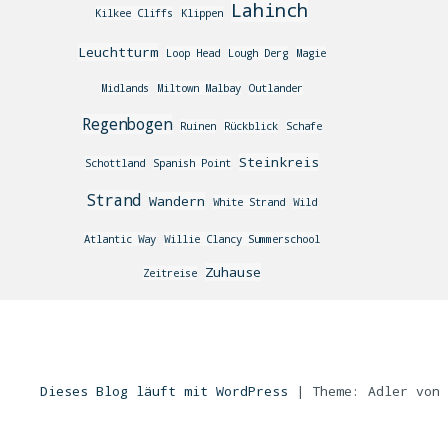
Lahinch
Kilkee Cliffs
Klippen
Leuchtturm
Loop Head
Lough Derg
Magie
Midlands
Miltown Malbay
Outlander
Regenbogen
Ruinen
Rückblick
Schafe
Steinkreis
Schottland
Spanish Point
Strand
Wandern
White Strand
Wild
Atlantic Way
Willie Clancy Summerschool
Zuhause
Zeitreise
Dieses Blog läuft mit WordPress
|
Theme: Adler von