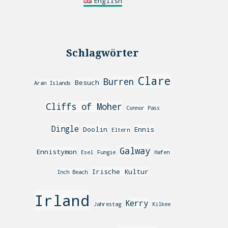
English
Schlagwörter
Clare
Burren
Besuch
Aran Islands
Cliffs of Moher
Connor Pass
Dingle
Doolin
Ennis
Eltern
Galway
Ennistymon
Esel
Fungie
Hafen
Irische Kultur
Inch Beach
Irland
Kerry
Jahrestag
Kilkee