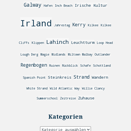
Galway
Irische Kultur
Hafen
Inch Beach
Irland
Kerry
Jahrestag
Kilkee
Kilkee
Lahinch
Leuchtturm
Cliffs
Klippen
Loop Head
Lough Derg
Magie
Midlands
Miltown Malbay
Outlander
Regenbogen
Ruinen
Rückblick
Schafe
Schottland
Strand
Steinkreis
Wandern
Spanish Point
White Strand
Wild Atlantic Way
Willie Clancy
Zuhause
Summerschool
Zeitreise
Kategorien