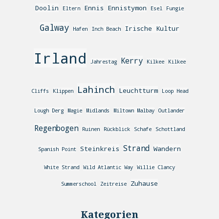
Doolin
Ennis
Ennistymon
Eltern
Esel
Fungie
Galway
Irische Kultur
Hafen
Inch Beach
Irland
Kerry
Jahrestag
Kilkee
Kilkee
Lahinch
Leuchtturm
Cliffs
Klippen
Loop Head
Lough Derg
Magie
Midlands
Miltown Malbay
Outlander
Regenbogen
Ruinen
Rückblick
Schafe
Schottland
Strand
Steinkreis
Wandern
Spanish Point
White Strand
Wild Atlantic Way
Willie Clancy
Zuhause
Summerschool
Zeitreise
Kategorien