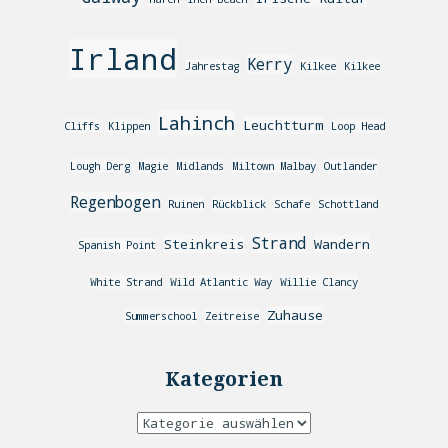
Irland
Kerry
Jahrestag
Kilkee
Kilkee
Lahinch
Leuchtturm
Cliffs
Klippen
Loop Head
Lough Derg
Magie
Midlands
Miltown Malbay
Outlander
Regenbogen
Ruinen
Rückblick
Schafe
Schottland
Strand
Steinkreis
Wandern
Spanish Point
White Strand
Wild Atlantic Way
Willie Clancy
Zuhause
Summerschool
Zeitreise
Kategorien