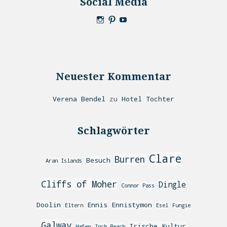
Social Media
Neuester Kommentar
Verena Bendel
zu
Hotel Tochter
Schlagwörter
Clare
Burren
Besuch
Aran Islands
Cliffs of Moher
Dingle
Connor Pass
Doolin
Ennis
Ennistymon
Eltern
Esel
Fungie
Galway
Irische Kultur
Hafen
Inch Beach