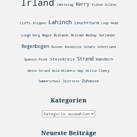
Irland
Kerry
Jahrestag
Kilkee
Kilkee
Lahinch
Leuchtturm
Cliffs
Klippen
Loop Head
Lough Derg
Magie
Midlands
Miltown Malbay
Outlander
Regenbogen
Ruinen
Rückblick
Schafe
Schottland
Strand
Steinkreis
Wandern
Spanish Point
White Strand
Wild Atlantic Way
Willie Clancy
Zuhause
Summerschool
Zeitreise
Kategorien
Neueste Beiträge