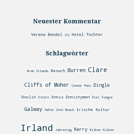
Neuester Kommentar
Verena Bendel
zu
Hotel Tochter
Schlagwörter
Clare
Burren
Besuch
Aran Islands
Cliffs of Moher
Dingle
Connor Pass
Doolin
Ennis
Ennistymon
Eltern
Esel
Fungie
Galway
Irische Kultur
Hafen
Inch Beach
Irland
Kerry
Jahrestag
Kilkee
Kilkee