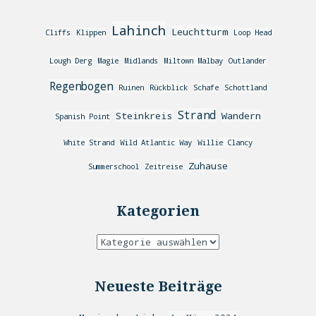
Lahinch
Leuchtturm
Cliffs
Klippen
Loop Head
Lough Derg
Magie
Midlands
Miltown Malbay
Outlander
Regenbogen
Ruinen
Rückblick
Schafe
Schottland
Strand
Steinkreis
Wandern
Spanish Point
White Strand
Wild Atlantic Way
Willie Clancy
Zuhause
Summerschool
Zeitreise
Kategorien
Neueste Beiträge