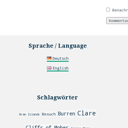
Benach
Sprache / Language
Deutsch
English
Schlagwörter
Clare
Burren
Besuch
Aran Islands
Cliffs of Moher