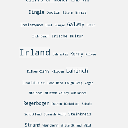
Connor Pass
Dingle
Doolin
Ennis
Eltern
Galway
Ennistymon
Esel
Fungie
Hafen
Irische Kultur
Inch Beach
Irland
Kerry
Jahrestag
Kilkee
Lahinch
Kilkee Cliffs
Klippen
Leuchtturm
Loop Head
Lough Derg
Magie
Midlands
Miltown Malbay
Outlander
Regenbogen
Ruinen
Rückblick
Schafe
Steinkreis
Schottland
Spanish Point
Strand
Wandern
White Strand
Wild