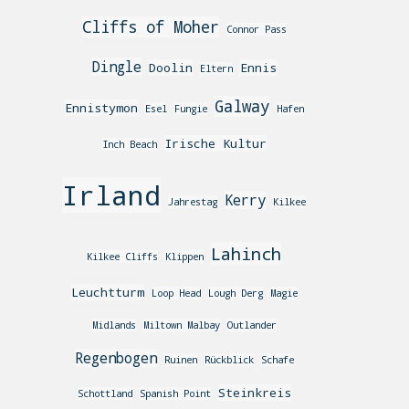
Cliffs of Moher
Connor Pass
Dingle
Doolin
Ennis
Eltern
Galway
Ennistymon
Esel
Fungie
Hafen
Irische Kultur
Inch Beach
Irland
Kerry
Jahrestag
Kilkee
Lahinch
Kilkee Cliffs
Klippen
Leuchtturm
Loop Head
Lough Derg
Magie
Midlands
Miltown Malbay
Outlander
Regenbogen
Ruinen
Rückblick
Schafe
Steinkreis
Schottland
Spanish Point