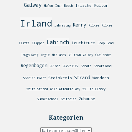
Galway
Irische Kultur
Hafen
Inch Beach
Irland
Kerry
Jahrestag
Kilkee
Kilkee
Lahinch
Leuchtturm
Cliffs
Klippen
Loop Head
Lough Derg
Magie
Midlands
Miltown Malbay
Outlander
Regenbogen
Ruinen
Rückblick
Schafe
Schottland
Strand
Steinkreis
Wandern
Spanish Point
White Strand
Wild Atlantic Way
Willie Clancy
Zuhause
Summerschool
Zeitreise
Kategorien