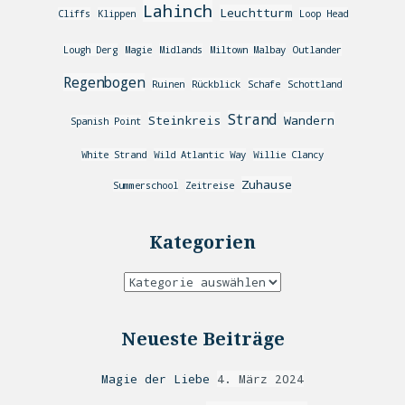
Lahinch
Leuchtturm
Cliffs
Klippen
Loop Head
Lough Derg
Magie
Midlands
Miltown Malbay
Outlander
Regenbogen
Ruinen
Rückblick
Schafe
Schottland
Strand
Steinkreis
Wandern
Spanish Point
White Strand
Wild Atlantic Way
Willie Clancy
Zuhause
Summerschool
Zeitreise
Kategorien
Neueste Beiträge
Magie der Liebe
4. März 2024