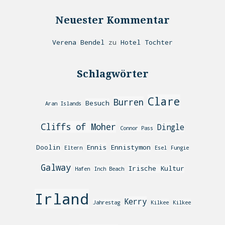
Neuester Kommentar
Verena Bendel
zu
Hotel Tochter
Schlagwörter
Clare
Burren
Besuch
Aran Islands
Cliffs of Moher
Dingle
Connor Pass
Doolin
Ennis
Ennistymon
Eltern
Esel
Fungie
Galway
Irische Kultur
Hafen
Inch Beach
Irland
Kerry
Jahrestag
Kilkee
Kilkee